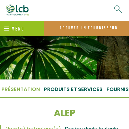
trouver un fournisseur
MENU
PRÉSENTATION
PRODUITS ET SERVICES
FOURNIS
ALEP
Nom(s) botanique(s) :
Desbordesia insignis