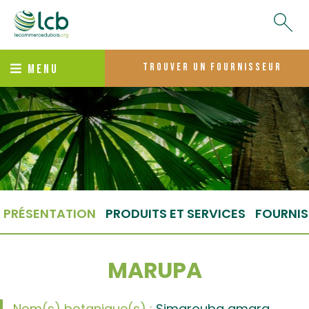
trouver un fournisseur
MENU
PRÉSENTATION
PRODUITS ET SERVICES
FOURNIS
MARUPA
Nom(s) botanique(s) :
Simarouba amara