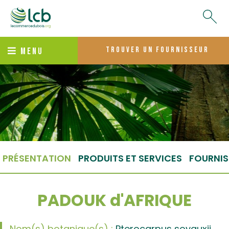
trouver un fournisseur
MENU
PRÉSENTATION
PRODUITS ET SERVICES
FOURNIS
PADOUK d'AFRIQUE
Nom(s) botanique(s) :
Pterocarpus soyauxii,