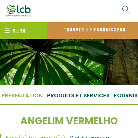
trouver un fournisseur
MENU
PRÉSENTATION
PRODUITS ET SERVICES
FOURNIS
ANGELIM VERMELHO
Nom(s) botanique(s) :
Dinizia excelsa