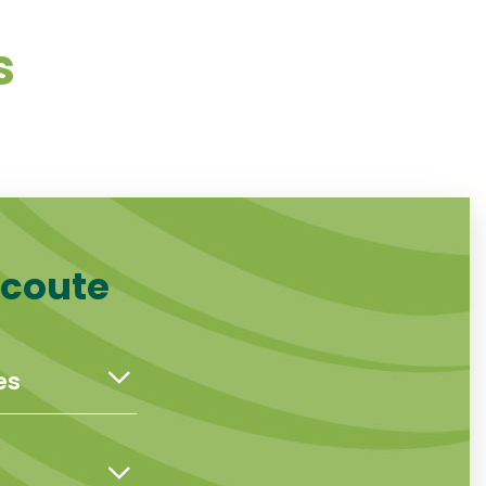
s
écoute