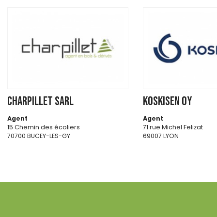
CHARPILLET SARL
KOSKISEN OY
Agent
Agent
15 Chemin des écoliers
71 rue Michel Felizat
70700 BUCEY-LES-GY
69007 LYON
http://charpillet.com/
https://koskisen.fi/en/