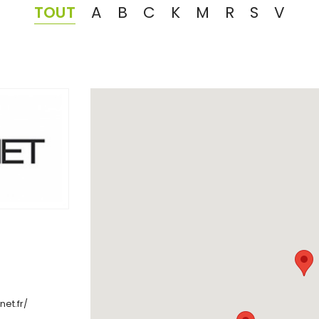
TOUT
A
B
C
K
M
R
S
V
et.fr/