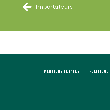
Importateurs
MERCARI
Rigawood France
Importateur
,
Agent
Importateur
,
Agent
2351 chemin de la Plaine du
199 boulevard de Bap
Montaiguet
80090 Amiens
13590 MEYREUIL
www.rigawood.com
https://www.mercari.fr/
MENTIONS LÉGALES
POLITIQUE