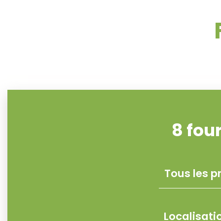
8
fou