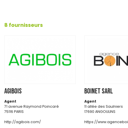
8 fournisseurs
AGIBOIS
BOINET SARL
Agent
Agent
71 avenue Raymond Poincaré
11 allée des Saulniers
75116 PARIS
17690 ANGOULINS
http://agibois.com/
https://www.agenceboin