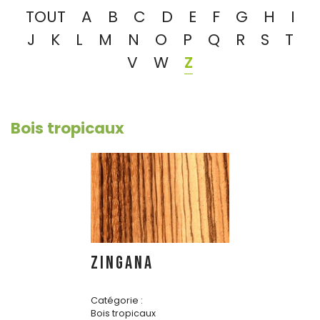
TOUT
A
B
C
D
E
F
G
H
I
J
K
L
M
N
O
P
Q
R
S
T
V
W
Z
Bois tropicaux
ZINGANA
Catégorie :
Bois tropicaux