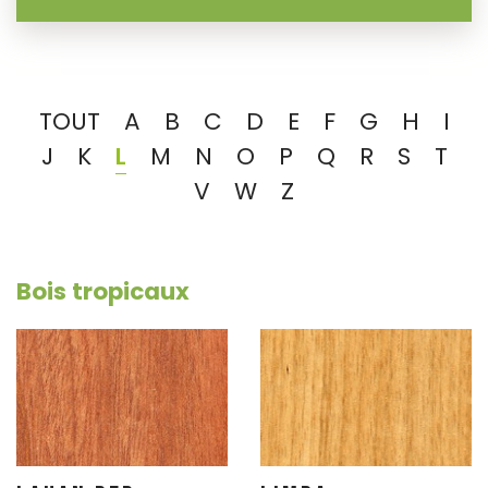
TOUT
A
B
C
D
E
F
G
H
I
J
K
L
M
N
O
P
Q
R
S
T
V
W
Z
Bois tropicaux