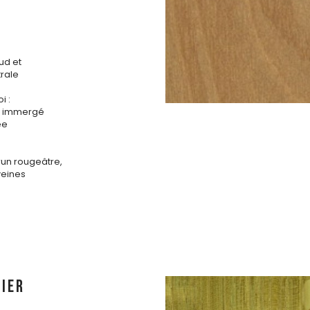
ud et
rale
i :
is immergé
ée
run rougeâtre,
veines
IER