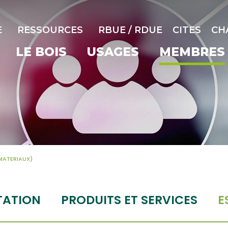
E
RESSOURCES
RBUE / RDUE
CITES
CH
LE BOIS
USAGES
MEMBRES
MATERIAUX)
TATION
PRODUITS ET SERVICES
E