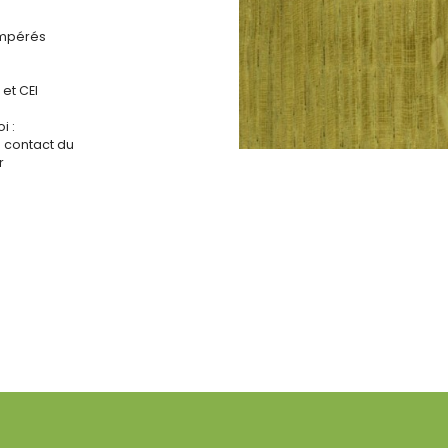
tempérés
et CEI
i :
s contact du
r