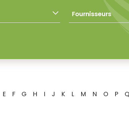
E
F
G
H
I
J
K
L
M
N
O
P