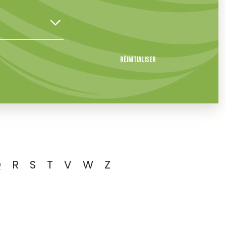
Réinitialiser
Q
R
S
T
V
W
Z