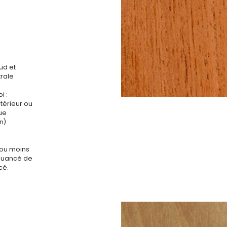
ud et
rale
i :
ntérieur ou
que
n)
 ou moins
 nuancé de
cé.