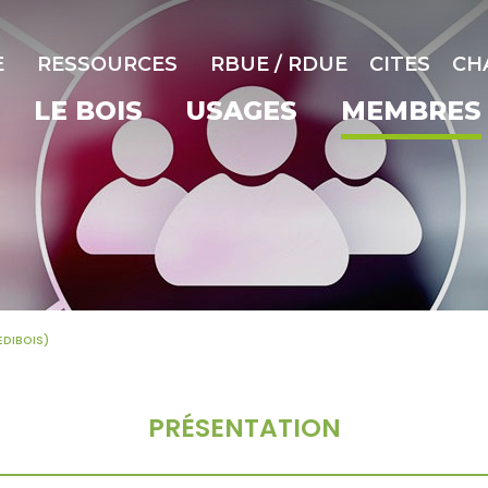
E
RESSOURCES
RBUE / RDUE
CITES
CH
LE BOIS
USAGES
MEMBRES
EDIBOIS)
PRÉSENTATION