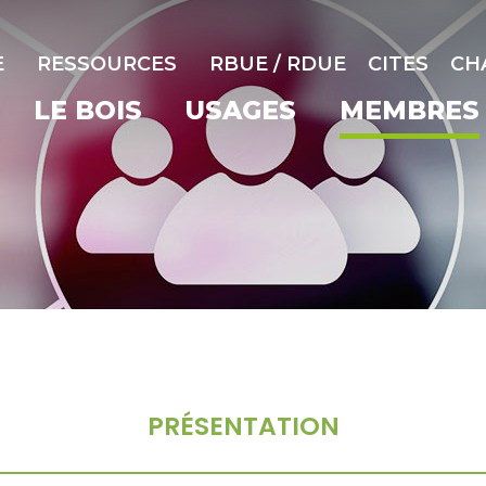
E
RESSOURCES
RBUE / RDUE
CITES
CH
LE BOIS
USAGES
MEMBRES
PRÉSENTATION