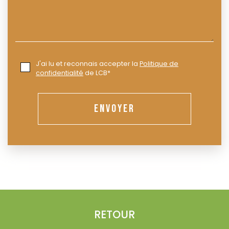
J'ai lu et reconnais accepter la
Politique de
confidentialité
de LCB*
ENVOYER
RETOUR