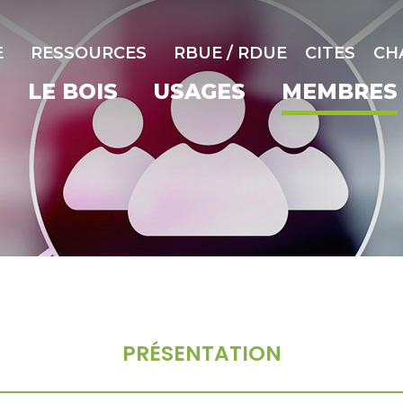
E
RESSOURCES
RBUE / RDUE
CITES
CH
LE BOIS
USAGES
MEMBRES
PRÉSENTATION