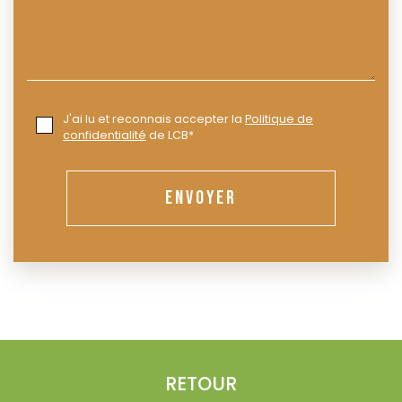
J'ai lu et reconnais accepter la
Politique de
confidentialité
de LCB*
ENVOYER
RETOUR