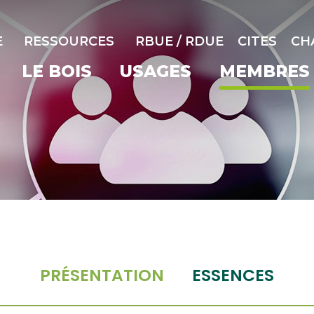
E
RESSOURCES
RBUE / RDUE
CITES
CH
LE BOIS
USAGES
MEMBRES
PRÉSENTATION
ESSENCES