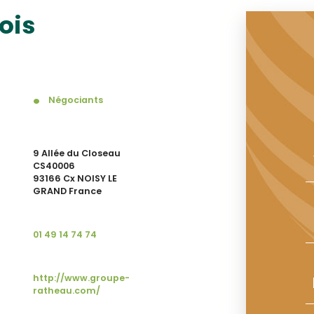
ois
Négociants
9 Allée du Closeau
CS40006
93166 Cx NOISY LE
GRAND France
01 49 14 74 74
http://www.groupe-
ratheau.com/