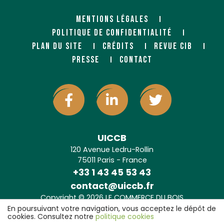
MENTIONS LÉGALES
POLITIQUE DE CONFIDENTIALITÉ
PLAN DU SITE
CRÉDITS
REVUE CIB
PRESSE
CONTACT
UICCB
120 Avenue Ledru-Rollin
75011 Paris - France
+33 1 43 45 53 43
contact@uiccb.fr
Copyright © 2026 LE COMMERCE DU BOIS
Agence web Paris
: 6LAB
En poursuivant votre navigation, vous acceptez le dépôt de
cookies. Consultez notre
politique cookies