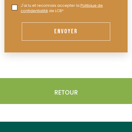
J'ai lu et reconnais accepter la
Politique de
confidentialité
de LCB*
ENVOYER
RETOUR