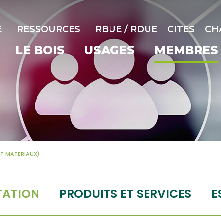
E
RESSOURCES
RBUE / RDUE
CITES
CH
LE BOIS
USAGES
MEMBRES
ET MATERIAUX)
TATION
PRODUITS ET SERVICES
E