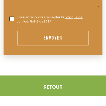
J'ai lu et reconnais accepter la
Politique de
confidentialité
de LCB*
ENVOYER
RETOUR