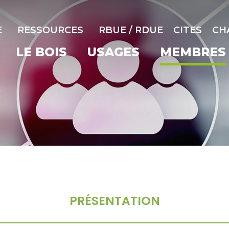
E
RESSOURCES
RBUE / RDUE
CITES
CH
LE BOIS
USAGES
MEMBRES
PRÉSENTATION