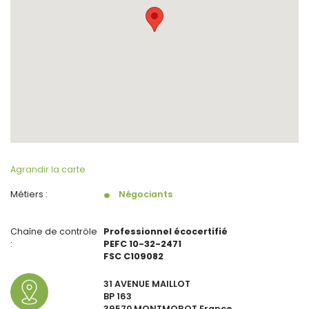
Agrandir la carte
Métiers :
Négociants
Chaîne de contröle
Professionnel écocertifié
:
PEFC 10-32-2471
FSC C109082
31 AVENUE MAILLOT
BP 163
39570 MONTMOROT France