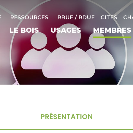
E
RESSOURCES
RBUE / RDUE
CITES
CH
LE BOIS
USAGES
MEMBRES
PRÉSENTATION