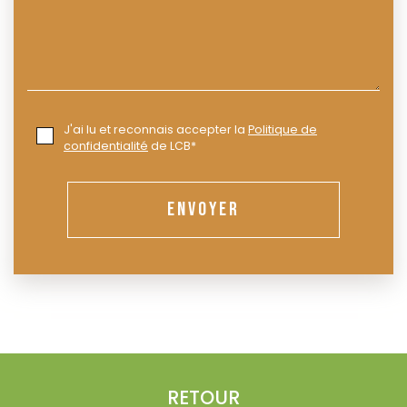
J'ai lu et reconnais accepter la
Politique de
confidentialité
de LCB*
ENVOYER
RETOUR