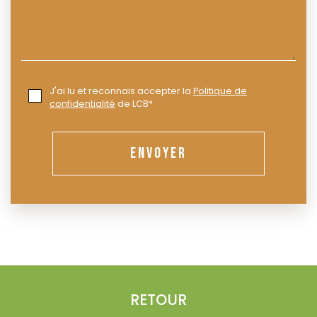
J'ai lu et reconnais accepter la
Politique de
confidentialité
de LCB*
ENVOYER
RETOUR