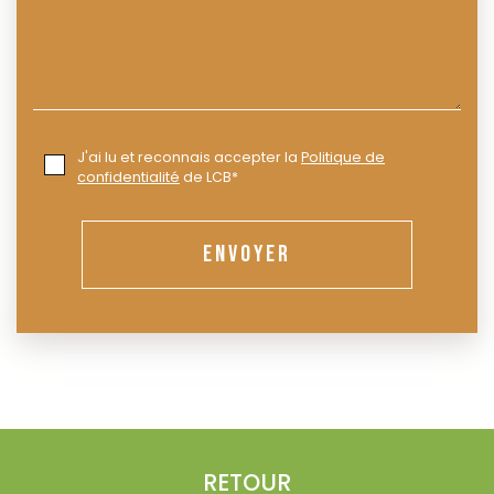
J'ai lu et reconnais accepter la
Politique de
confidentialité
de LCB*
ENVOYER
RETOUR