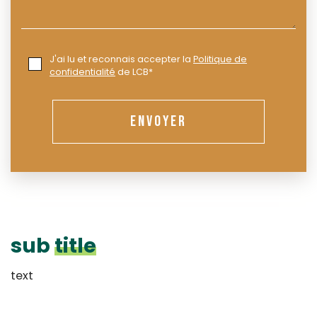
J'ai lu et reconnais accepter la
Politique de
confidentialité
de LCB*
ENVOYER
sub
title
text