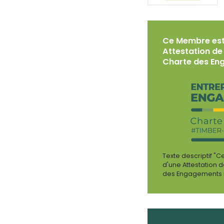
Ce Membre est
Attestation de
Charte des En
Texte descriptif "
d'une Attestation 
des Engagements 