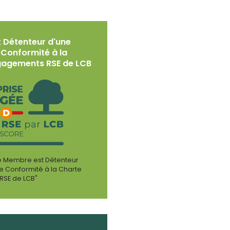
 Détenteur d'une
 Conformité à la
gagements RSE de LCB
Ce Membre est Détenteur
de Conformité à la Charte
RSE de LCB"