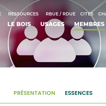
E
RESSOURCES
RBUE / RDUE
CITES
CH
LE BOIS
USAGES
MEMBRES
PRÉSENTATION
ESSENCES