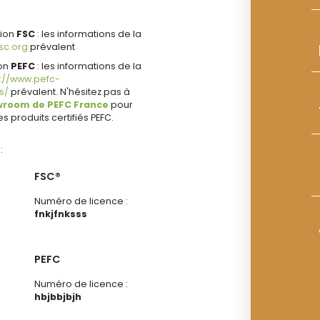
tion
FSC
: les informations de la
fsc.org
prévalent
ion
PEFC
: les informations de la
s://www.pefc-
ns/
prévalent. N'hésitez pas à
room de PEFC France
pour
s produits certifiés PEFC.
:
FSC®
Numéro de licence :
fnkjfnksss
PEFC
Numéro de licence :
hbjbbjbjh