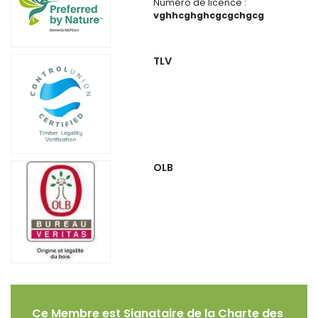
Numéro de licence :
vghhcghghcgcgchgcg
TLV
OLB
Ce Membre est Signataire de la Charte des