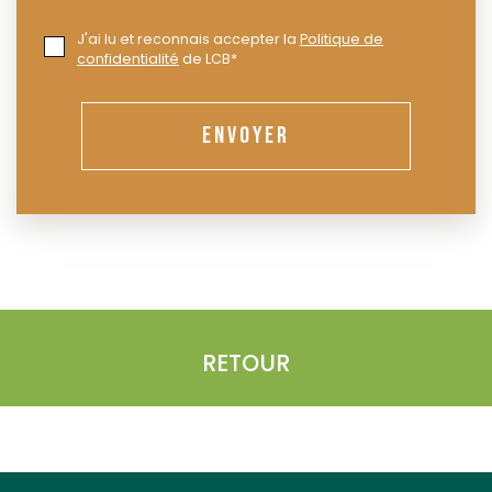
J'ai lu et reconnais accepter la
Politique de
confidentialité
de LCB*
ENVOYER
RETOUR