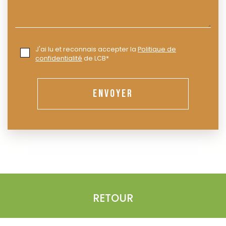
J'ai lu et reconnais accepter la
Politique de
confidentialité
de LCB*
ENVOYER
RETOUR