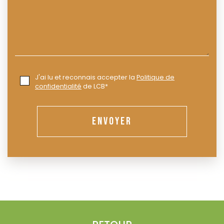
J'ai lu et reconnais accepter la
Politique de
confidentialité
de LCB*
ENVOYER