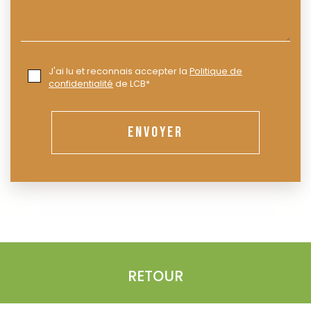
J'ai lu et reconnais accepter la
Politique de
confidentialité
de LCB*
ENVOYER
RETOUR