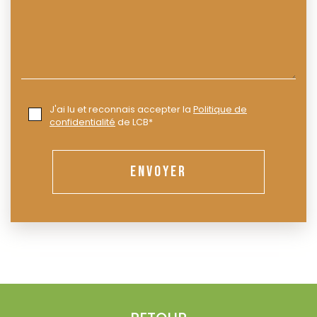
J'ai lu et reconnais accepter la
Politique de
confidentialité
de LCB*
ENVOYER