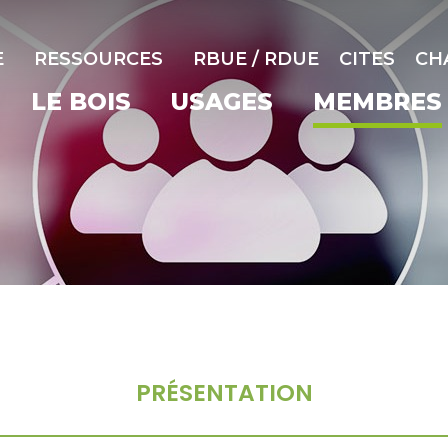
E
RESSOURCES
RBUE / RDUE
CITES
CH
LE BOIS
USAGES
MEMBRES
PRÉSENTATION