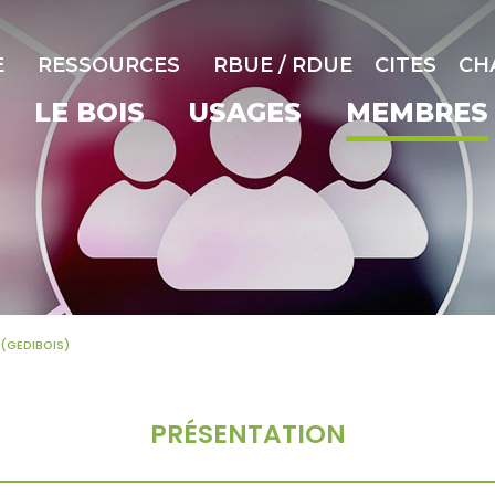
E
RESSOURCES
RBUE / RDUE
CITES
CH
LE BOIS
USAGES
MEMBRES
 (GEDIBOIS)
PRÉSENTATION