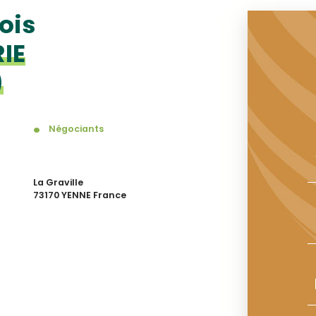
ois
IE
)
Négociants
La Graville
73170 YENNE France