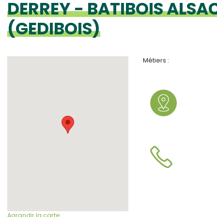
DERREY - BATIBOIS ALSAC
(GEDIBOIS)
Métiers :
Agrandir la carte