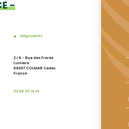
E -
Négociants
Z.I 6 - Rue des Freres
Lumiere
68007 COLMAR Cedex
France
03 89 20 14 14