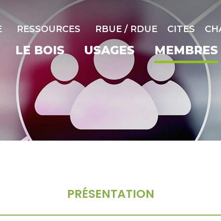
E
RESSOURCES
RBUE / RDUE
CITES
CH
LE BOIS
USAGES
MEMBRES
PRÉSENTATION