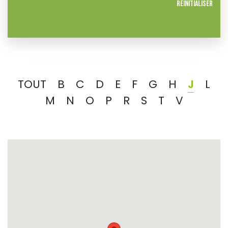
Réinitialiser
TOUT
B
C
D
E
F
G
H
J
L
M
N
O
P
R
S
T
V