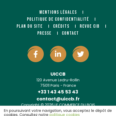
MENTIONS LÉGALES
POLITIQUE DE CONFIDENTIALITÉ
PLAN DU SITE
CRÉDITS
REVUE CIB
PRESSE
CONTACT
UICCB
120 Avenue Ledru-Rollin
75011 Paris - France
+33 1 43 45 53 43
contact@uiccb.fr
Copyright © 2026 LE COMMERCE DU BOIS
Agence web Paris
: 6LAB
En poursuivant votre navigation, vous acceptez le dépôt de
cookies. Consultez notre
politique cookies