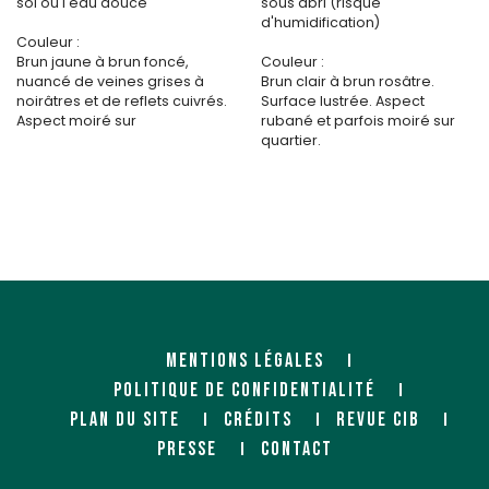
sol ou l'eau douce
sous abri (risque
d'humidification)
Couleur :
Brun jaune à brun foncé,
Couleur :
nuancé de veines grises à
Brun clair à brun rosâtre.
noirâtres et de reflets cuivrés.
Surface lustrée. Aspect
Aspect moiré sur
rubané et parfois moiré sur
quartier.
MENTIONS LÉGALES
POLITIQUE DE CONFIDENTIALITÉ
PLAN DU SITE
CRÉDITS
REVUE CIB
PRESSE
CONTACT