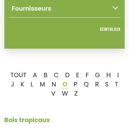
Réinitialiser
TOUT
A
B
C
D
E
F
G
H
I
J
K
L
M
N
O
P
Q
R
S
T
V
W
Z
Bois tropicaux