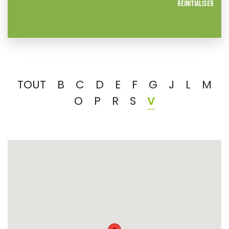
Réinitialiser
TOUT
B
C
D
E
F
G
J
L
M
O
P
R
S
V