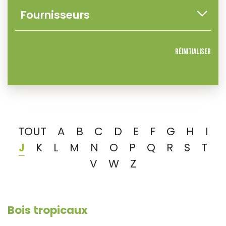
Réinitialiser
TOUT
A
B
C
D
E
F
G
H
I
J
K
L
M
N
O
P
Q
R
S
T
V
W
Z
Bois tropicaux