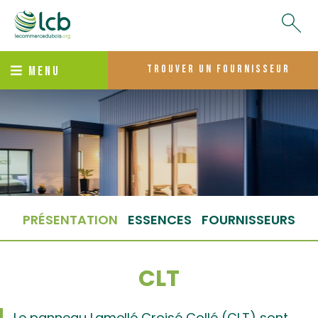
trouver un fournisseur
MENU
PRÉSENTATION
ESSENCES
FOURNISSEURS
CLT
Le panneau Lamellé Croisé Collé (CLT) sont