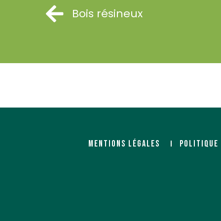
Bois résineux
ORCAB CAP BOIS & TOIT
ORCAB UAB (Union 
artisans du bois)
Négociant
380 avenue du Midi
Négociant
19240 VARETZ
2 rue du pâtis de la Ga
Zone Artipôle CS 20015
85280 LA FERRIERE
MENTIONS LÉGALES
POLITIQUE