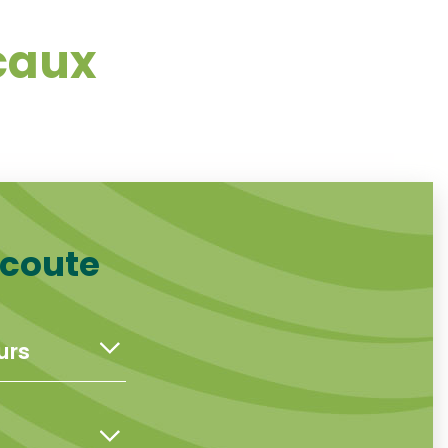
icaux
écoute