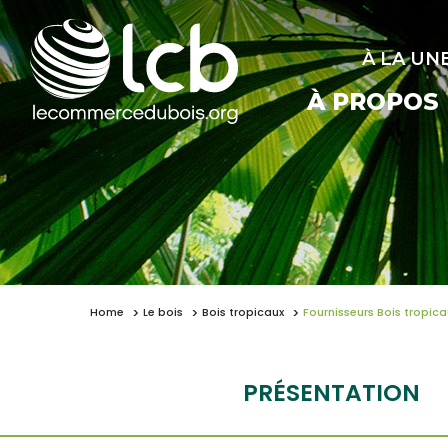
À LA UN
À PROPOS
Home
Le bois
Bois tropicaux
Fournisseurs Bois tropica
PRÉSENTATION