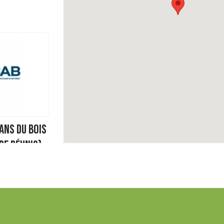
ans du Bois
re Réunis)
 Marie
AMPS