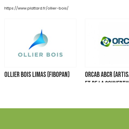
https://www.plattard.fr/ollier-bois/
OLLIER BOIS LIMAS (FIBOPAN)
ORCAB ABCR (Artis
et de la Couvertu
Négociant
552 RUE DE L'ECOSSAIS
Négociant
69400 LIMAS
186 rue du Vieux Sainte
76190 STE MARIE DES CH
https://www.plattard.fr/ollier-bois/