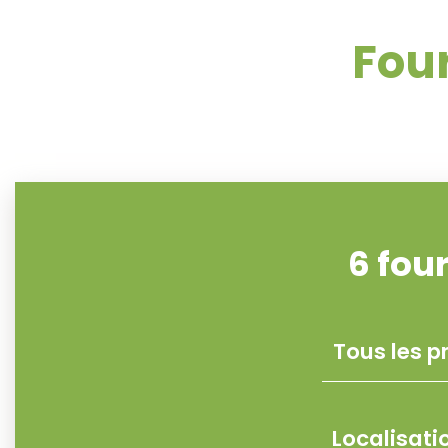
Four
6
fou