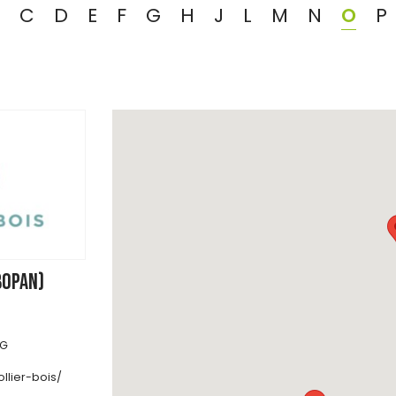
C
D
E
F
G
H
J
L
M
N
O
P
BOPAN)
RG
ollier-bois/