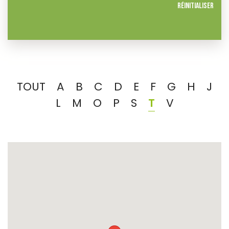
Réinitialiser
TOUT
A
B
C
D
E
F
G
H
J
L
M
O
P
S
T
V