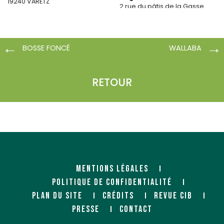
19240 VARETZ
2 rue du pâtis de la Gasse
Zone Artipôle CS 20015
85280 LA FERRIERE
BOSSE FONCÉ
WALLABA
RETOUR
MENTIONS LÉGALES
POLITIQUE DE CONFIDENTIALITÉ
PLAN DU SITE
CRÉDITS
REVUE CIB
PRESSE
CONTACT