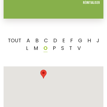
Réinitialiser
TOUT
A
B
C
D
E
F
G
H
J
L
M
O
P
S
T
V