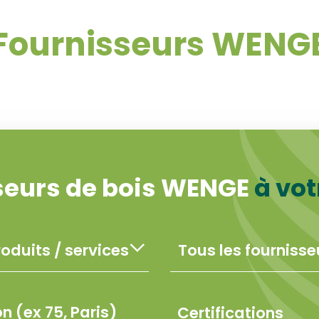
Fournisseurs WENG
seurs de bois WENGE
à vot
Certifications