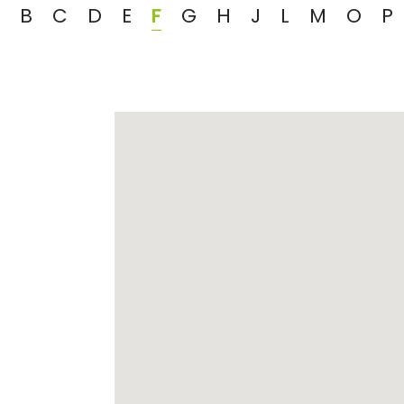
B
C
D
E
F
G
H
J
L
M
O
P