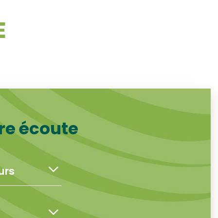
E
re écoute