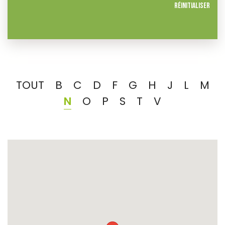
Réinitialiser
TOUT
B
C
D
F
G
H
J
L
M
N
O
P
S
T
V