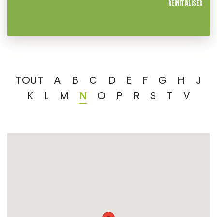
Réinitialiser
TOUT
A
B
C
D
E
F
G
H
J
K
L
M
N
O
P
R
S
T
V