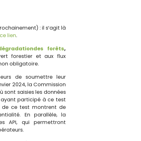
ochainement) : il s’agit là
ce lien
.
dégradation
des forêts
,
rt forestier et aux flux
on obligatoire.
teurs de soumettre leur
anvier 2024, la Commission
ù sont saisies les données
 ayant participé à ce test
urs de ce test montrent de
ialité. En parallèle, la
s API, qui permettront
pérateurs.