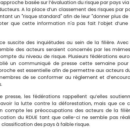
 l’approche basée sur l’évaluation du risque par pays v
ucteurs. A la place d’un classement des risques par pa
ant un "risque standard" afin de leur "donner plus de
er que cette information n'a pas fait l’objet d’une 
 suscite des inquiétudes au sein de la filière. Avec
nsemble des acteurs seraient concernés par les mêmes
ompte du niveau de risque. Plusieurs fédérations europ
publié un communiqué de presse cette semaine pour 
proche est essentielle afin de permettre aux acteurs 
membres de se conformer au règlement et d’encourag
.
resse, les fédérations rappellent qu’elles soutienne
savoir la lutte contre la déforestation, mais que ce
n compte les préoccupations des acteurs de la filièr
lication du RDUE tant que celle-ci ne semble pas réal
lassification des pays à faible risque.