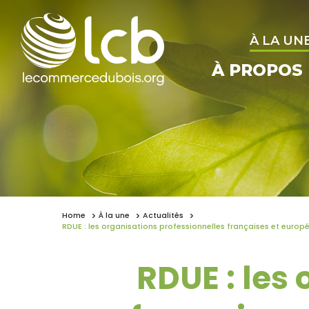
À LA UN
À PROPOS
Home
À la une
Actualités
RDUE : les organisations professionnelles françaises et europé
RDUE : les