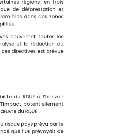
taines régions, en trois
isque de déforestation et
 premières dans des zones
lifiée.
ives couvriront toutes les
nalyse et la réduction du
 ces directives est prévue
ilité du RDUE à l’horizon
l'impact potentiellement
n œuvre du RDUE.
du risque pays prévu par le
ncé que l’UE prévoyait de