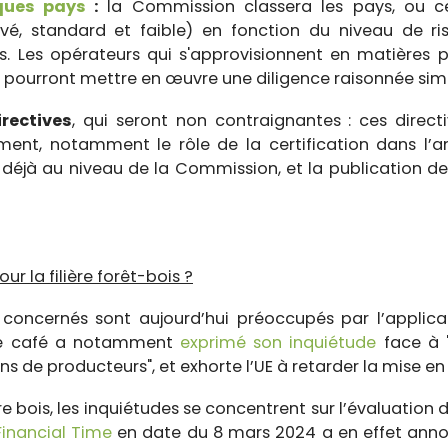
sques pays
:
la Commission classera les pays, ou cer
evé, standard et faible) en fonction du niveau de r
s. Les opérateurs qui s'approvisionnent en matières
e pourront mettre en œuvre une diligence raisonnée simp
rectives
, qui seront non contraignantes : ces direct
ent, notamment le rôle de la certification dans l’a
e déjà au niveau de la Commission, et la publication de
r la filière forêt-bois ?
concernés sont aujourd’hui préoccupés par l’applicab
ère café a notamment
exprimé son inquiétude
face à "
ns de producteurs", et exhorte l’UE à retarder la mise e
ère bois, les inquiétudes se concentrent sur l’évaluation 
Financial Time
en date du 8 mars 2024 a en effet anno