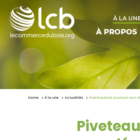
À LA UN
À PROPOS
Home
À la une
Actualités
Piveteaubois poursuit son o
Piveteau