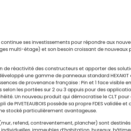
S continue ses investissements pour répondre aux nouv
ges multi-étage) et son besoin croissant de nouveaux p
n de réactivité des constructeurs et apporter des solut
développé une gamme de panneaux standard HEXAKIT de
ences de provenance française : Pin et 1 face visible en
selon les portées sur 2 ou 3 appuis pour des applicatio
chéité. Un nouveau produit qui démocratise le CLT pour
li de PIVETEAUBOIS possède sa propre FDES validée et d
ne stocké particulièrement avantageuse.
(mur, refend, contreventement, plancher) sont destinés 
 individuelles, immeubles d’habitation, bureaux, bâtimen