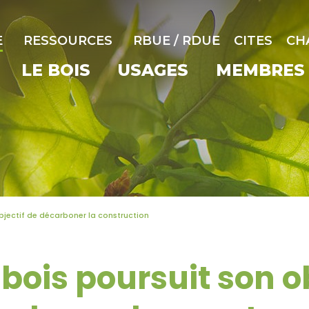
E
RESSOURCES
RBUE / RDUE
CITES
CH
LE BOIS
USAGES
MEMBRES
bjectif de décarboner la construction
bois poursuit son ob