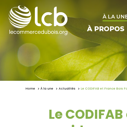
À LA UN
À PROPOS
Home
À la une
Actualités
Le CODIFAB et France Bois F
Le CODIFAB 