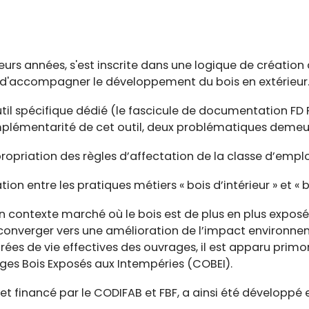
sieurs années, s'est inscrite dans une logique de création 
n d'accompagner le développement du bois en extérieur
til spécifique dédié (le fascicule de documentation FD P
lémentarité de cet outil, deux problématiques demeuren
priation des règles d’affectation de la classe d’emplo
ion entre les pratiques métiers « bois d’intérieur » et « b
n contexte marché où le bois est de plus en plus exposé
t converger vers une amélioration de l’impact environn
rées de vie effectives des ouvrages, il est apparu primor
es Bois Exposés aux Intempéries (COBEI).
 et financé par le CODIFAB et FBF, a ainsi été développé 