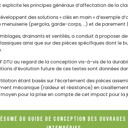
et explicite les principes généraux d’affectation de la cl
 développent des solutions « clés en main » d’exemple d
de menuiserie (pergola, garde-corps, …) et de parement 
lages, drainants et ventilés, a conduit à proposer des
ssiques ainsi que sur des pièces spécifiques dont le bu
.
NF DTU au regard de la conception vis-à-vis de la durabi
tions d’évolution future de ces textes sont données dan
entilation étant basés sur l’écartement des pièces assem
ement mécanique (raideur et résistance) en cisailleme
e moyen pour la prise en compte de cet impact pour la j
ésumé du Guide de conception des ouvrages