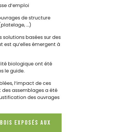
asse d’emploi
’ouvrages de structure
(platelage, …)
 solutions basées sur des
t est qu’elles émergent à
lité biologique ont été
s le guide.
blées, l’impact de ces
nt des assemblages a été
ustification des ouvrages
 bois exposés aux