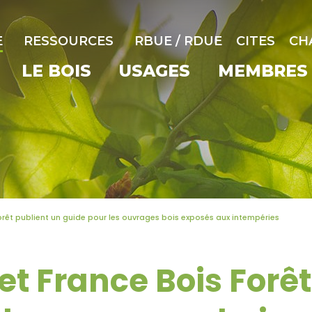
E
RESSOURCES
RBUE / RDUE
CITES
CH
LE BOIS
USAGES
MEMBRES
orêt publient un guide pour les ouvrages bois exposés aux intempéries
et France Bois Forêt