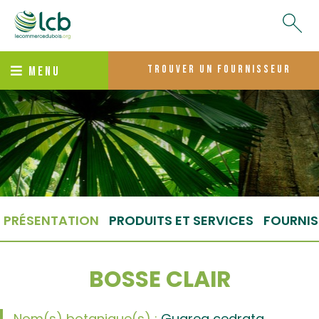
trouver un fournisseur
MENU
PRÉSENTATION
PRODUITS ET SERVICES
FOURNIS
BOSSE CLAIR
Nom(s) botanique(s) :
Guarea cedrata,